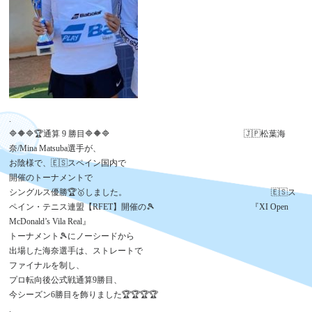
.
🔷🔶🔷🏆通算 9 勝目🔷🔶🔷 🇯🇵松葉海
奈/Mina Matsuba選手が、
お陰様で、🇪🇸スペイン国内で
開催のトーナメントで
シングルス優勝🏆🥇しました。 🇪🇸ス
ペイン・テニス連盟【RFET】開催の🎾 『XI Open
McDonald’s Vila Real』
トーナメント🎾にノーシードから
出場した海奈選手は、ストレートで
ファイナルを制し、
プロ転向後公式戦通算9勝目、
今シーズン6勝目を飾りました🏆🏆🏆🏆
.