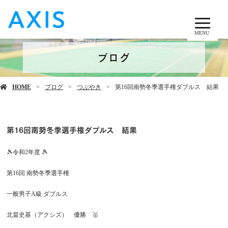
MENU
ブログ
HOME
ブログ
つぶやき
第16回南勢冬季選手権ダブルス 結果
第16回南勢冬季選手権ダブルス 結果
🎾令和2年度 🎾
第16回 南勢冬季選手権
一般男子A級 ダブルス
北畠史基（アクシズ） 優勝 🥇