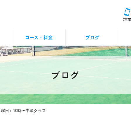
コース・料金
ブログ
レッスンお休みの連絡
アクシズカップ
イベント
つぶやき
お知らせ
ブログ
土曜日）10時〜中級クラス