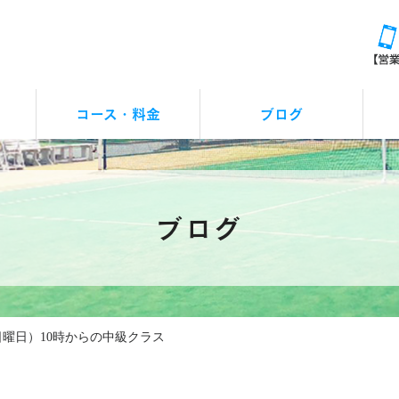
コース・料金
ブログ
レッスンお休みの連絡
アクシズカップ
イベント
つぶやき
お知らせ
ブログ
日曜日）10時からの中級クラス