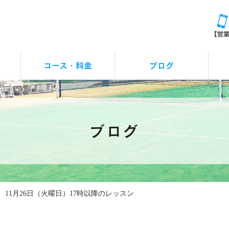
コース・料金
ブログ
レッスンお休みの連絡
アクシズカップ
イベント
つぶやき
お知らせ
ブログ
11月26日（火曜日）17時以降のレッスン