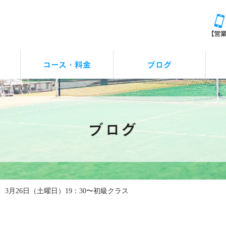
コース・料金
ブログ
レッスンお休みの連絡
アクシズカップ
イベント
つぶやき
お知らせ
ブログ
3月26日（土曜日）19：30〜初級クラス