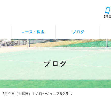
コース・料金
ブログ
レッスンお休みの連絡
アクシズカップ
イベント
つぶやき
お知らせ
ブログ
7月９日（土曜日）１２時〜ジュニアBクラス